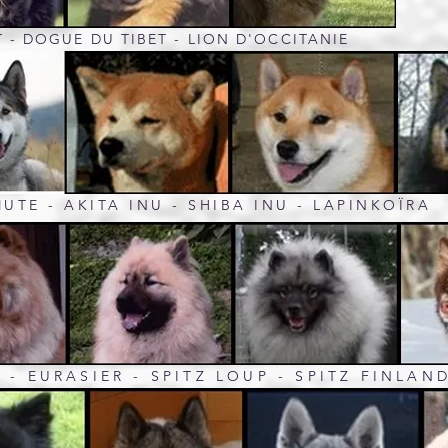
 - DOGUE DU TIBET - LION D'OCCITANIE
UTE - AKITA INU - SHIBA INU - LAPINKOÏRA
 EURASIER - SPITZ LOUP - SPITZ FINLAN