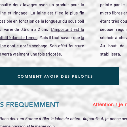
nsuite deux lavages avec un produit pour la
pelote par le
aine et rinçage.
La laine est filée le plus fin
micro fibres en
ossible
en fonction de la
longueur du sous poil
étant très cou
ui varie de 0,5 cm à 2 cm.
L'
important est la
secouer réguli
olidité dans le temps
.
Mais il faut savoir que
la
séchoir à chev
aine gonfle après séchage
.
Son effet fourrure
Au bout de 
e verra vraiment une fois tricotée.
stabilisera.
COMMENT AVOIR DES PELOTES
EES FREQUEMMENT
Attention ! je 
ions deux en France à filer la laine de chien. Aujourd'hui, je pense a
a même passion et le même soin.