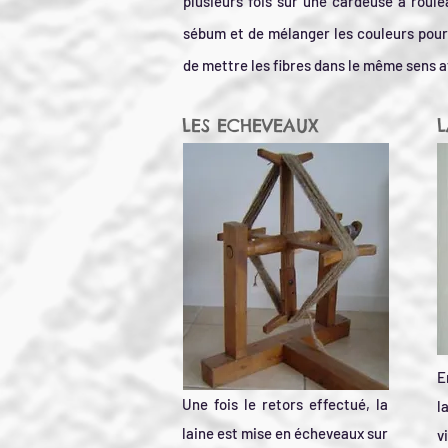
plusieur
s fois sur une cardeuse à roulea
sébum et de mélanger les couleurs pour
de mettre les fibres dans le même sens afi
LES ECHEVEAUX
L
E
Une fois le retors effectué, la
l
laine est mise en
écheveaux sur
v