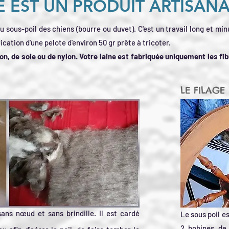
E EST UN PRODUIT ARTISAN
u sous-poil des chiens (bourre ou duvet). C'est un travail long et 
ication d'une pelote d'environ 50 gr prête à tricoter.
on, de soie ou de nylon. Votre laine est fabriquée uniquement les fi
LE FILAGE
sans nœud et sans brindille. Il est cardé
Le sous poil es
2 bobines de 