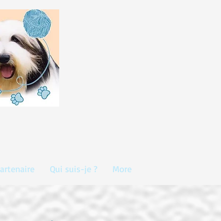
artenaire
Qui suis-je ?
More