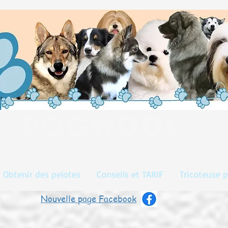
DOGWOOL
la laine de votre chien
Obtenir des pelotes
Conseils et TARIF
Tricoteuse p
Nouvelle page Facebook