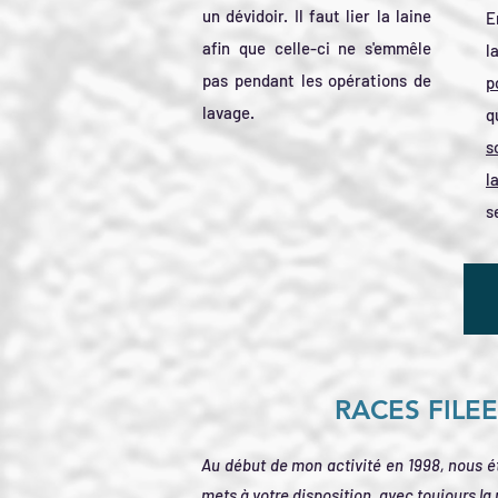
un dévidoir. Il faut lier la laine
E
afin que celle-ci ne s'emmêle
l
pas pendant les opérations de
p
lavage.
q
s
l
s
RACES FIL
Au début de mon activité en 1998, nous ét
mets à votre disposition, avec toujours l