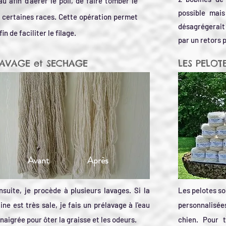
u afin d'aérer le poil, de faire tomber le
possible mais
 certaines races. Cette opération permet
désagrégerait 
n de faciliter le filage.
par un retors p
AVAGE et SECHAGE
LES PELOT
Avant Après
nsuite, je procède à plusieurs lavages. Si la
Les pelotes so
aine est très sale,
je fais un prélavage à l'eau
personnalisée
inaigrée pour ôter la graisse et les odeurs.
chien. Pour t