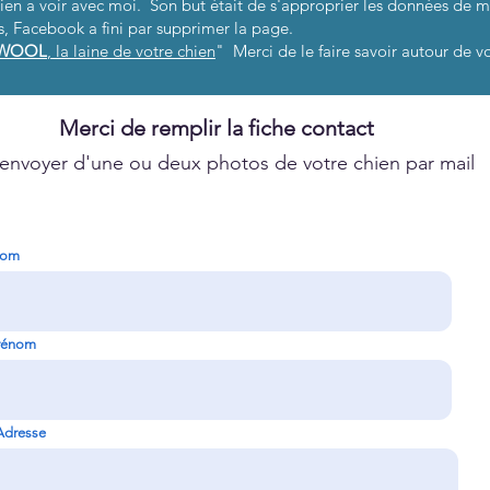
rien a voir avec moi. Son but était de s'approprier les données de 
, Facebook a fini par supprimer la page.
WOOL
, la laine de votre chien
"
Merci de le faire savoir autour de v
Merci de remplir la fiche contact
'envoyer d'une ou deux photos de votre chien par mail
om
rénom
Adresse