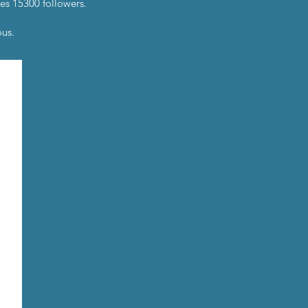
mes 15300 followers.
ous.