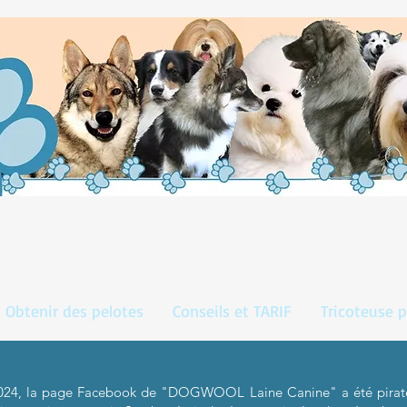
DOGWOOL
la laine de votre chien
Obtenir des pelotes
Conseils et TARIF
Tricoteuse p
024, la page Facebook de "DOGWOOL Laine Canine" a été piraté