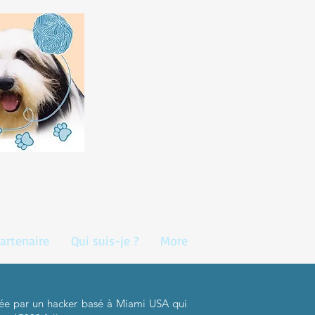
artenaire
Qui suis-je ?
More
e par un hacker basé à Miami USA qui