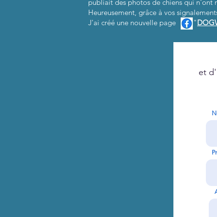
publiait des photos de chiens qui n'ont 
Heureusement, grâce à vos signalements
J'ai créé une nouvelle page "
DOG
et d
N
P