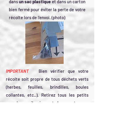
dans
un sac plastique
et dans un carton
bien fermé pour éviter la perte de votre
récolte lors de l'envoi. (photo)
IMPORTANT
Bien vérifier que votre
récolte soit propre de tous déchets verts
(herbes, feuilles, brindilles, boules
collantes, etc..). Retirez tous les petits
noeuds car ils risquent de se retrouver
dans votre laine. Dans le cas contraire, je
serais contrainte de vous la renvoyer pour
faire cette opération qui est très longue